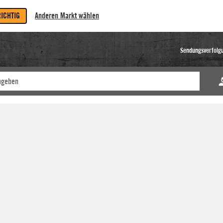
RICHTIG
Anderen Markt wählen
Sendungsverfolg