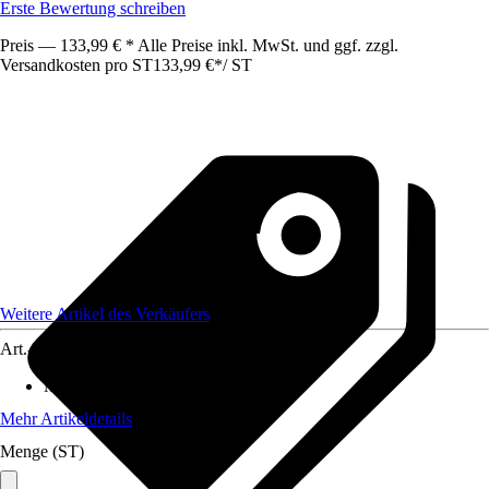
Erste Bewertung schreiben
Preis — 133,99 € * Alle Preise inkl. MwSt. und ggf. zzgl.
Versandkosten pro ST
133,99 €
*
/
ST
Weitere Artikel des Verkäufers
Art.-Nr.
12578481
Maße (BxHxT)
:
60 x30 x130
Mehr Artikeldetails
Menge (ST)