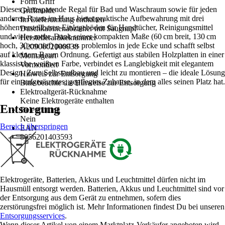
Form Griff
Dieses platzsparende Regal für Bad und Waschraum sowie für jeden
Griffmulde
anderen Raum im Haus bietet praktische Aufbewahrung mit drei
Im Lieferumfang enthalten
höhenverstellbaren Einlegeböden für Handtücher, Reinigungsmittel
Duschkabinenabzieher mit Saugnapf
und vieles mehr. Dank seiner kompakten Maße (60 cm breit, 130 cm
Herstellerartikelnummer
hoch, 30 cm tief) passt es problemlos in jede Ecke und schafft selbst
A2090602000038
auf kleinem Raum Ordnung. Gefertigt aus stabilen Holzplatten in einer
Montageart
klassische weißwn Farbe, verbindet es Langlebigkeit mit elegantem
Vormontiert
Design. Zum Selbstaufbau und leicht zu montieren – die ideale Lösung
Hinweis zur Entsorgung
für ein aufgeräumtes, gepflegtes Zuhause, in dem alles seinen Platz hat.
Bitte beachte die Hinweise zur Entsorgung
Elektroaltgerät-Rücknahme
Keine Elektrogeräte enthalten
Entsorgung
Beleuchtung
Nein
Bereich überspringen
EAN
8056201403593
Elektrogeräte, Batterien, Akkus und Leuchtmittel dürfen nicht im
Hausmüll entsorgt werden. Batterien, Akkus und Leuchtmittel sind vor
der Entsorgung aus dem Gerät zu entnehmen, sofern dies
zerstörungsfrei möglich ist. Mehr Informationen findest Du bei unseren
Entsorgungsservices
.
Wenn dieser Artikel von einem Marktplatz-Verkäufer angeboten wird,