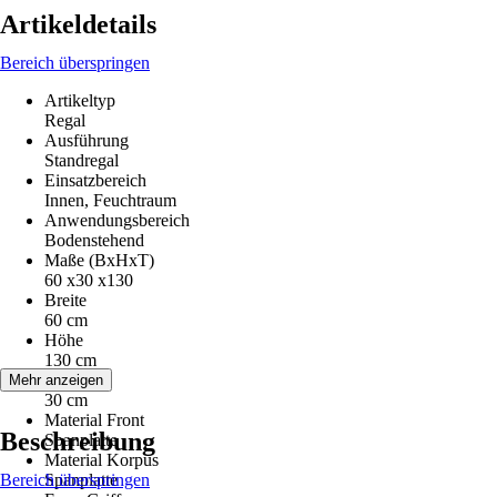
Artikeldetails
Bereich überspringen
Artikeltyp
Regal
Ausführung
Standregal
Einsatzbereich
Innen, Feuchtraum
Anwendungsbereich
Bodenstehend
Maße (BxHxT)
60 x30 x130
Breite
60 cm
Höhe
130 cm
Tiefe
Mehr anzeigen
30 cm
Material Front
Beschreibung
Spanplatte
Material Korpus
Bereich überspringen
Spanplatte