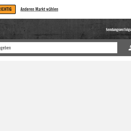
RICHTIG
Anderen Markt wählen
Sendungsverfolg