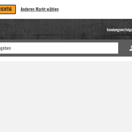
RICHTIG
Anderen Markt wählen
Sendungsverfolg