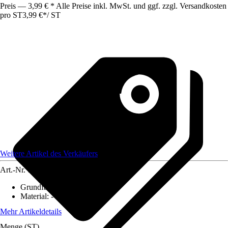
Preis — 3,99 € * Alle Preise inkl. MwSt. und ggf. zzgl. Versandkosten
pro ST
3,99 €
*
/
ST
Weitere Artikel des Verkäufers
Art.-Nr.
12584365
Grundfarbe
:
-
Material
:
-
Mehr Artikeldetails
Menge (ST)