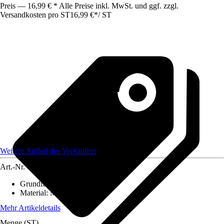
Preis — 16,99 € * Alle Preise inkl. MwSt. und ggf. zzgl.
Versandkosten pro ST
16,99 €
*
/
ST
Weitere Artikel des Verkäufers
Art.-Nr.
12584143
Grundfarbe
:
-
Material
:
Metall
Mehr Artikeldetails
Menge (ST)