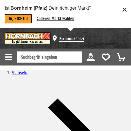
Ist
Bornheim (Pfalz)
Dein richtiger Markt?
JA, RICHTIG
Anderen Markt wählen
Bornheim (Pfalz)
Startseite