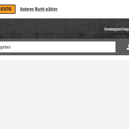
RICHTIG
Anderen Markt wählen
Sendungsverfolg