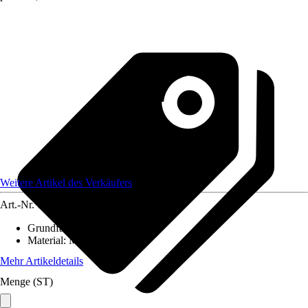
Weitere Artikel des Verkäufers
Art.-Nr.
12584411
Grundfarbe
:
-
Material
:
Metall
Mehr Artikeldetails
Menge (ST)