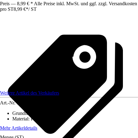
Preis — 8,99 € * Alle Preise inkl. MwSt. und ggf. zzgl. Versandkosten
pro ST
8,99 €
*
/
ST
Weitere Artikel des Verkäufers
Art.-Nr.
12583912
Grundfarbe
:
Grün
Material
:
Porzellan
Mehr Artikeldetails
Menge (ST)