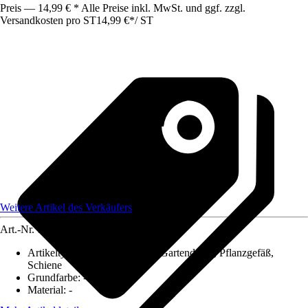
Preis — 14,99 € * Alle Preise inkl. MwSt. und ggf. zzgl.
Versandkosten pro ST
14,99 €
*
/
ST
Weitere Artikel des Verkäufers
Art.-Nr.
12584043
Artikeltyp
:
Deko Accessoires, Gartendekor, Pflanzgefäß,
Schiene
Grundfarbe
:
-
Material
:
-