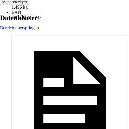
Gewicht
Mehr anzeigen
1,496 kg
EAN
Datenblätter
4007299613733
Bereich überspringen