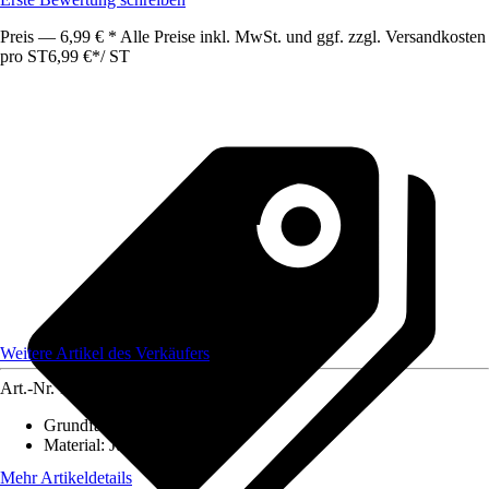
Preis — 6,99 € * Alle Preise inkl. MwSt. und ggf. zzgl. Versandkosten
pro ST
6,99 €
*
/
ST
Weitere Artikel des Verkäufers
Art.-Nr.
12584287
Grundfarbe
:
-
Material
:
Jute
Mehr Artikeldetails