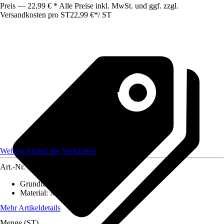
Preis — 22,99 € * Alle Preise inkl. MwSt. und ggf. zzgl.
Versandkosten pro ST
22,99 €
*
/
ST
Weitere Artikel des Verkäufers
Art.-Nr.
12583920
Grundfarbe
:
Schwarz
Material
:
Metall
Mehr Artikeldetails
Menge (ST)