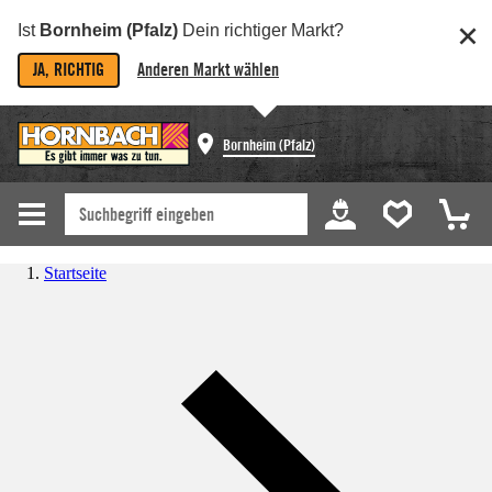
Ist
Bornheim (Pfalz)
Dein richtiger Markt?
JA, RICHTIG
Anderen Markt wählen
Bornheim (Pfalz)
Startseite