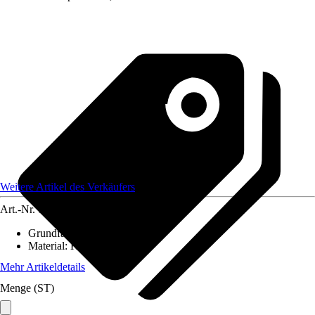
Weitere Artikel des Verkäufers
Art.-Nr.
12583911
Grundfarbe
:
-
Material
:
Kunststoff
Mehr Artikeldetails
Menge (ST)