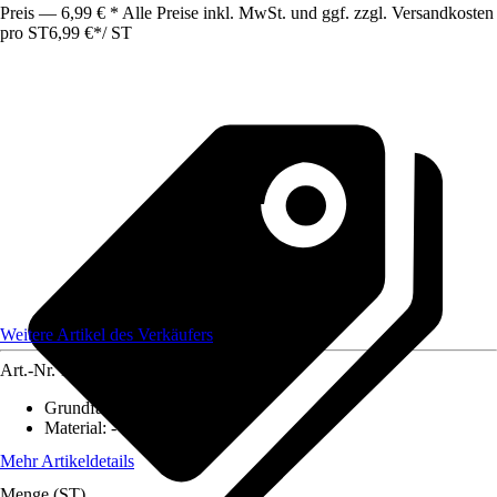
Preis — 6,99 € * Alle Preise inkl. MwSt. und ggf. zzgl. Versandkosten
pro ST
6,99 €
*
/
ST
Weitere Artikel des Verkäufers
Art.-Nr.
12584022
Grundfarbe
:
-
Material
:
-
Mehr Artikeldetails
Menge (ST)