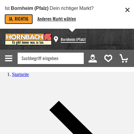
Ist
Bornheim (Pfalz)
Dein richtiger Markt?
JA, RICHTIG
Anderen Markt wählen
Bornheim (Pfalz)
Startseite