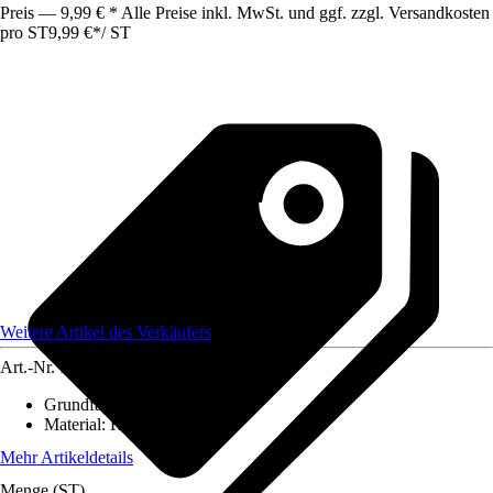
Preis — 9,99 € * Alle Preise inkl. MwSt. und ggf. zzgl. Versandkosten
pro ST
9,99 €
*
/
ST
Weitere Artikel des Verkäufers
Art.-Nr.
12584257
Grundfarbe
:
-
Material
:
Rattan
Mehr Artikeldetails
Menge (ST)