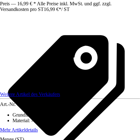
Preis — 16,99 € * Alle Preise inkl. MwSt. und ggf. zzgl.
Versandkosten pro ST
16,99 €
*
/
ST
Weitere Artikel des Verkäufers
Art.-Nr.
12584299
Grundfarbe
:
-
Material
:
-
Mehr Artikeldetails
Menge (ST)