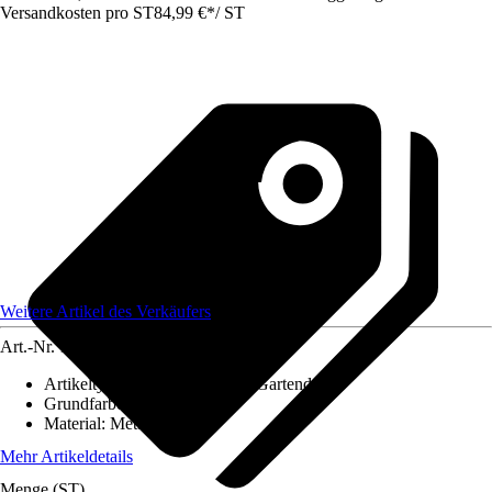
Versandkosten pro ST
84,99 €
*
/
ST
Weitere Artikel des Verkäufers
Art.-Nr.
12583971
Artikeltyp
:
Deko Accessoires, Gartendekor
Grundfarbe
:
-
Material
:
Metall
Mehr Artikeldetails
Menge (ST)