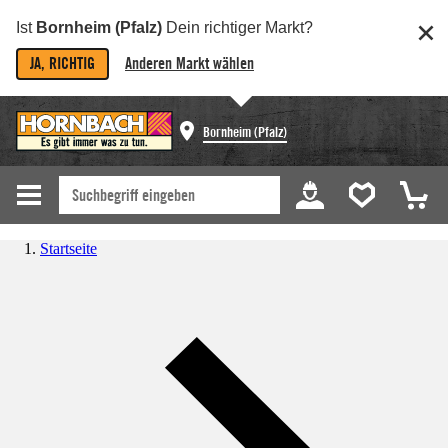
Ist
Bornheim (Pfalz)
Dein richtiger Markt?
JA, RICHTIG
Anderen Markt wählen
Bornheim (Pfalz)
Startseite