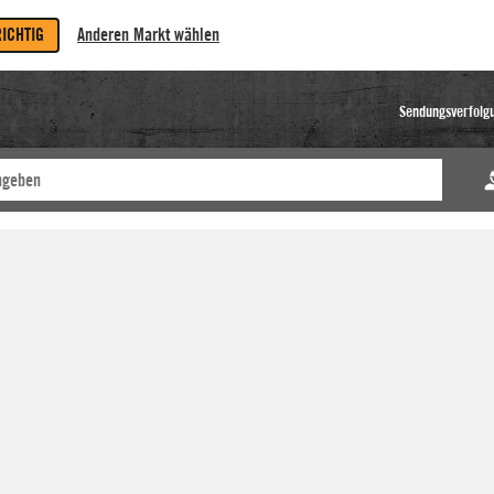
RICHTIG
Anderen Markt wählen
Sendungsverfolg