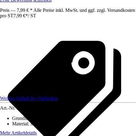
Preis — 7,99 € * Alle Preise inkl. MwSt. und ggf. zzgl. Versandkosten
pro ST
7,99 €
*
/
ST
Weitere Artikel des Verkäufers
Art.-Nr.
12583938
Grundfarbe
:
Braun
Material
:
Metall
Mehr Artikeldetails