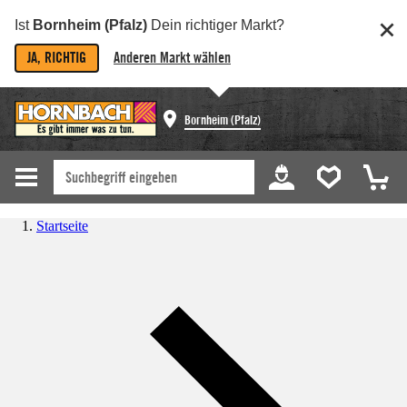
Ist
Bornheim (Pfalz)
Dein richtiger Markt?
JA, RICHTIG
Anderen Markt wählen
Bornheim (Pfalz)
Startseite