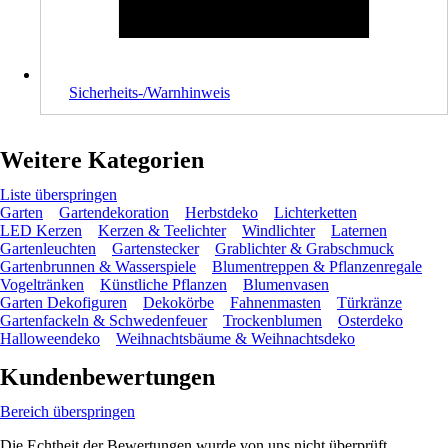
Sicherheits-/Warnhinweis
Weitere Kategorien
Liste überspringen
Garten
Gartendekoration
Herbstdeko
Lichterketten
LED Kerzen
Kerzen & Teelichter
Windlichter
Laternen
Gartenleuchten
Gartenstecker
Grablichter & Grabschmuck
Gartenbrunnen & Wasserspiele
Blumentreppen & Pflanzenregale
Vogeltränken
Künstliche Pflanzen
Blumenvasen
Garten Dekofiguren
Dekokörbe
Fahnenmasten
Türkränze
Gartenfackeln & Schwedenfeuer
Trockenblumen
Osterdeko
Halloweendeko
Weihnachtsbäume & Weihnachtsdeko
Kundenbewertungen
Bereich überspringen
Die Echtheit der Bewertungen wurde von uns nicht überprüft.