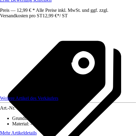
Preis — 12,99 € * Alle Preise inkl. MwSt. und ggf. zzgl.
Versandkosten pro ST
12,99 €
*
/
ST
Weitere Artikel des Verkäufers
Art.-Nr.
12584376
Grundfarbe
:
-
Material
:
-
Mehr Artikeldetails