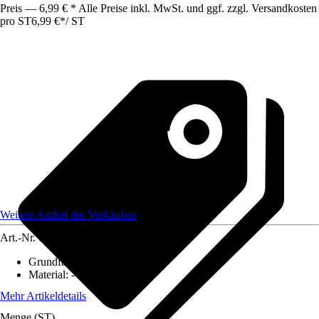
Preis — 6,99 € * Alle Preise inkl. MwSt. und ggf. zzgl. Versandkosten
pro ST
6,99 €
*
/
ST
Weitere Artikel des Verkäufers
Art.-Nr.
12584442
Grundfarbe
:
-
Material
:
-
Mehr Artikeldetails
Menge (ST)