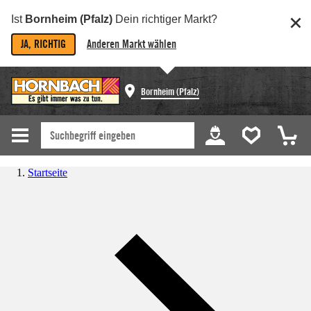
Ist
Bornheim (Pfalz)
Dein richtiger Markt?
JA, RICHTIG
Anderen Markt wählen
Bornheim (Pfalz)
Startseite