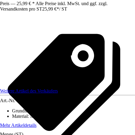
Preis — 25,99 € * Alle Preise inkl. MwSt. und ggf. zzgl.
Versandkosten pro ST
25,99 €
*
/
ST
Weitere Artikel des Verkäufers
Art.-Nr.
12584186
Grundfarbe
:
-
Material
:
Metall
Mehr Artikeldetails
Menge (ST)