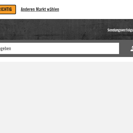
RICHTIG
Anderen Markt wählen
Sendungsverfolg