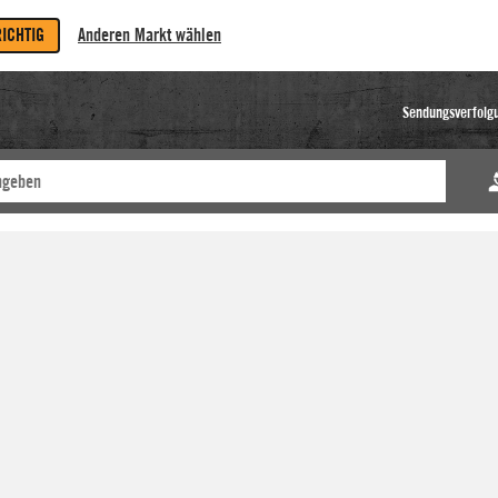
RICHTIG
Anderen Markt wählen
Sendungsverfolg