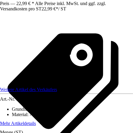
Preis — 22,99 € * Alle Preise inkl. MwSt. und ggf. zzgl.
Versandkosten pro ST
22,99 €
*
/
ST
Weitere Artikel des Verkäufers
Art.-Nr.
12584098
Grundfarbe
:
-
Material
:
-
Mehr Artikeldetails
Menge (ST)