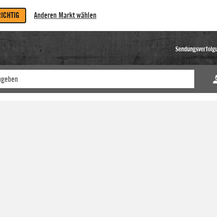
RICHTIG
Anderen Markt wählen
Sendungsverfolg