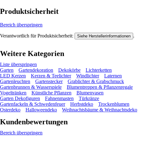
Produktsicherheit
Bereich überspringen
Verantwortlich für Produktsicherheit:
.
Siehe Herstellerinformationen
Weitere Kategorien
Liste überspringen
Garten
Gartendekoration
Dekokörbe
Lichterketten
LED Kerzen
Kerzen & Teelichter
Windlichter
Laternen
Gartenleuchten
Gartenstecker
Grablichter & Grabschmuck
Gartenbrunnen & Wasserspiele
Blumentreppen & Pflanzenregale
Vogeltränken
Künstliche Pflanzen
Blumenvasen
Garten Dekofiguren
Fahnenmasten
Türkränze
Gartenfackeln & Schwedenfeuer
Herbstdeko
Trockenblumen
Osterdeko
Halloweendeko
Weihnachtsbäume & Weihnachtsdeko
Kundenbewertungen
Bereich überspringen