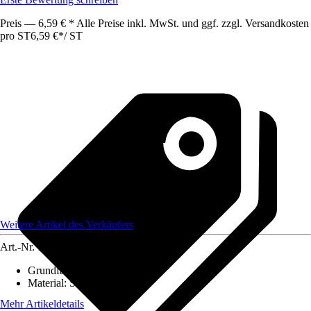
Preis — 6,59 € * Alle Preise inkl. MwSt. und ggf. zzgl. Versandkosten
pro ST
6,59 €
*
/
ST
Weitere Artikel des Verkäufers
Art.-Nr.
12584343
Grundfarbe
:
-
Material
:
Seegras
Mehr Artikeldetails