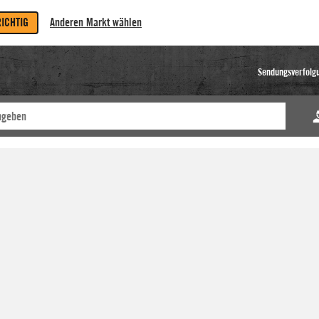
RICHTIG
Anderen Markt wählen
Sendungsverfolg