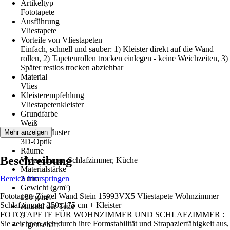
Artikeltyp
Fototapete
Ausführung
Vliestapete
Vorteile von Vliestapeten
Einfach, schnell und sauber: 1) Kleister direkt auf die Wand
rollen, 2) Tapetenrollen trocken einlegen - keine Weichzeiten, 3)
Später restlos trocken abziehbar
Material
Vlies
Kleisterempfehlung
Vliestapetenkleister
Grundfarbe
Weiß
Dekor / Muster
Mehr anzeigen
3D-Optik
Räume
Beschreibung
Wohnzimmer, Schlafzimmer, Küche
Materialstärke
Bereich überspringen
2 mm
Gewicht (g/m²)
Fototapete Ziegel Wand Stein 15993VX5 Vliestapete Wohnzimmer
130 g/m²
Schlafzimmer 250x175 cm + Kleister
Anzahl der Teile
FOTOTAPETE FÜR WOHNZIMMER UND SCHLAFZIMMER :
5
Sie zeichnen sich durch ihre Formstabilität und Strapazierfähigkeit aus,
Eigenschaft