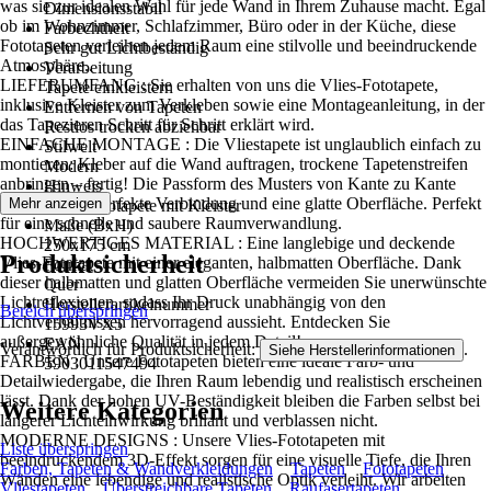
was sie zur idealen Wahl für jede Wand in Ihrem Zuhause macht. Egal
Dimensionsstabil
ob im Wohnzimmer, Schlafzimmer, Büro oder in der Küche, diese
Farbechtheit
Fototapeten verleihen jedem Raum eine stilvolle und beeindruckende
Sehr gut Lichtbeständig
Atmosphäre..
Verarbeitung
LIEFERUMFANG : Sie erhalten von uns die Vlies-Fototapete,
Tapete einkleistern
inklusive Kleister zum Verkleben sowie eine Montageanleitung, in der
Entfernen von Tapeten
das Tapezieren Schritt für Schritt erklärt wird.
Restlos trocken abziehbar
EINFACHE MONTAGE : Die Vliestapete ist unglaublich einfach zu
Stilwelt
montieren: Kleber auf die Wand auftragen, trockene Tapetenstreifen
Modern
anbringen – fertig! Die Passform des Musters von Kante zu Kante
Hinweis
sorgt für eine perfekte Verbindung und eine glatte Oberfläche. Perfekt
Mehr anzeigen
Vlies Fototapete mit Kleister
für eine schnelle und saubere Raumverwandlung.
Maße (BxH)
HOCHWERTIGES MATERIAL : Eine langlebige und deckende
250x175 cm
Produktsicherheit
Vlies-Fototapete mit einer eleganten, halbmatten Oberfläche. Dank
Format
dieser halbmatten und glatten Oberfläche vermeiden Sie unerwünschte
Quer
Lichtreflexionen, sodass Ihr Druck unabhängig von den
Herstellerartikelnummer
Bereich überspringen
Lichtverhältnissen hervorragend aussieht. Entdecken Sie
15993VX5
außergewöhnliche Qualität in jedem Detail!
EAN
Verantwortlich für Produktsicherheit:
.
Siehe Herstellerinformationen
FARBEN : Unsere Fototapeten bieten eine ideale Farb- und
5903011547494
Detailwiedergabe, die Ihren Raum lebendig und realistisch erscheinen
lässt. Dank der hohen UV-Beständigkeit bleiben die Farben selbst bei
Weitere Kategorien
längerer Lichteinwirkung brillant und verblassen nicht.
MODERNE DESIGNS : Unsere Vlies-Fototapeten mit
Liste überspringen
beeindruckendem 3D-Effekt sorgen für eine visuelle Tiefe, die Ihren
Farben, Tapeten & Wandverkleidungen
Tapeten
Fototapeten
Wänden eine lebendige und realistische Optik verleiht. Wir arbeiten
Vliestapeten
Überstreichbare Tapeten
Raufasertapeten