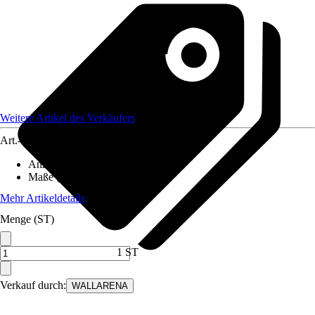
Weitere Artikel des Verkäufers
Art.-Nr.
12582477
Anzahl der Teile
:
5
Maße (BxH)
:
250x175 cm
Mehr Artikeldetails
Menge (ST)
1 ST
Verkauf durch:
WALLARENA