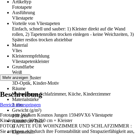
Artikeltyp
Fototapete
Ausführung
Vliestapete
Vorteile von Vliestapeten
Einfach, schnell und sauber: 1) Kleister direkt auf die Wand
rollen, 2) Tapetenrollen trocken einlegen - keine Weichzeiten, 3)
Später restlos trocken abziehbar
Material
Vlies
Kleisterempfehlung
Vliestapetenkleister
Grundfarbe
Weiß
Dekor / Muster
Mehr anzeigen
3D-Optik, Kinder-Motiv
Räume
Beschreibung
Wohnzimmer, Schlafzimmer, Küche, Kinderzimmer
Materialstärke
Bereich überspringen
2 mm
Gewicht (g/m²)
Fototapete Wolken Kosmos Jungen 15949VX6 Vliestapete
130 g/m²
Kinderzimmer 300x210 cm + Kleister
Anzahl der Teile
FOTOTAPETE FÜR WOHNZIMMER UND SCHLAFZIMMER :
6
Sie zeichnen sich durch ihre Formstabilität und Strapazierfähigkeit aus,
Eigenschaft