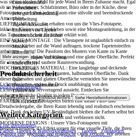
was sie zur idealen Wahl für jede Wand in Ihrem Zuhause macht. Egal
Dimensionsstabil
ob im Wohnzimmer, Schlafzimmer, Büro oder in der Küche, diese
Farbechtheit
Fototapeten verleihen jedem Raum eine stilvolle und beeindruckende
Sehr gut Lichtbeständig
Atmosphäre..
Verarbeitung
LIEFERUMFANG : Sie erhalten von uns die Vlies-Fototapete,
Tapete einkleistern
inklusive Kleister zum Verkleben sowie eine Montageanleitung, in der
Entfernen von Tapeten
das Tapezieren Schritt für Schritt erklärt wird.
Restlos trocken abziehbar
EINFACHE MONTAGE : Die Vliestapete ist unglaublich einfach zu
Stilwelt
montieren: Kleber auf die Wand auftragen, trockene Tapetenstreifen
Modern
anbringen – fertig! Die Passform des Musters von Kante zu Kante
Hinweis
sorgt für eine perfekte Verbindung und eine glatte Oberfläche. Perfekt
Mehr anzeigen
Vlies Fototapete mit Kleister
für eine schnelle und saubere Raumverwandlung.
Maße (BxH)
HOCHWERTIGES MATERIAL : Eine langlebige und deckende
300x210 cm
Produktsicherheit
Vlies-Fototapete mit einer eleganten, halbmatten Oberfläche. Dank
Format
dieser halbmatten und glatten Oberfläche vermeiden Sie unerwünschte
Quer
Lichtreflexionen, sodass Ihr Druck unabhängig von den
Herstellerartikelnummer
Bereich überspringen
Lichtverhältnissen hervorragend aussieht. Entdecken Sie
15949VX6
außergewöhnliche Qualität in jedem Detail!
EAN
Verantwortlich für Produktsicherheit:
.
Siehe Herstellerinformationen
FARBEN : Unsere Fototapeten bieten eine ideale Farb- und
5903011542857
Detailwiedergabe, die Ihren Raum lebendig und realistisch erscheinen
lässt. Dank der hohen UV-Beständigkeit bleiben die Farben selbst bei
Weitere Kategorien
längerer Lichteinwirkung brillant und verblassen nicht.
MODERNE DESIGNS : Unsere Vlies-Fototapeten mit
Liste überspringen
beeindruckendem 3D-Effekt sorgen für eine visuelle Tiefe, die Ihren
Farben, Tapeten & Wandverkleidungen
Tapeten
Fototapeten
Wänden eine lebendige und realistische Optik verleiht. Wir arbeiten
Vliestapeten
Überstreichbare Tapeten
Raufasertapeten