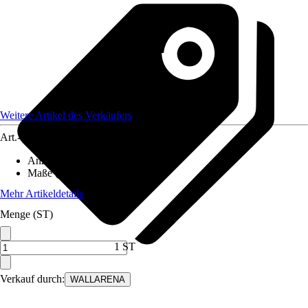
Weitere Artikel des Verkäufers
Art.-Nr.
12582121
Anzahl der Teile
:
6
Maße (BxH)
:
300x210 cm
Mehr Artikeldetails
Menge (ST)
1 ST
Verkauf durch:
WALLARENA