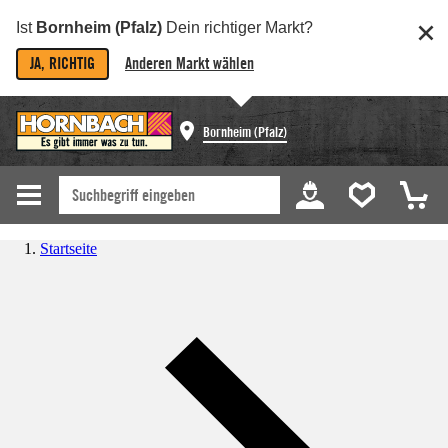
Ist
Bornheim (Pfalz)
Dein richtiger Markt?
JA, RICHTIG
Anderen Markt wählen
Bornheim (Pfalz)
Startseite