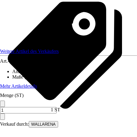
Weitere Artikel des Verkäufers
Art.-Nr.
12582311
Anzahl der Teile
:
6
Maße (BxH)
:
300x210 cm
Mehr Artikeldetails
Menge (ST)
1 ST
Verkauf durch:
WALLARENA