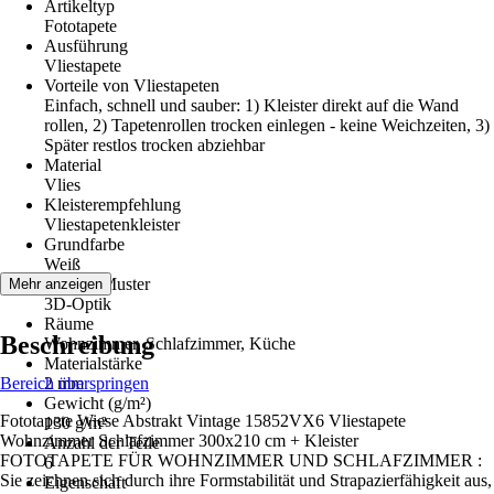
Artikeltyp
Fototapete
Ausführung
Vliestapete
Vorteile von Vliestapeten
Einfach, schnell und sauber: 1) Kleister direkt auf die Wand
rollen, 2) Tapetenrollen trocken einlegen - keine Weichzeiten, 3)
Später restlos trocken abziehbar
Material
Vlies
Kleisterempfehlung
Vliestapetenkleister
Grundfarbe
Weiß
Dekor / Muster
Mehr anzeigen
3D-Optik
Räume
Beschreibung
Wohnzimmer, Schlafzimmer, Küche
Materialstärke
Bereich überspringen
2 mm
Gewicht (g/m²)
Fototapete Wiese Abstrakt Vintage 15852VX6 Vliestapete
130 g/m²
Wohnzimmer Schlafzimmer 300x210 cm + Kleister
Anzahl der Teile
FOTOTAPETE FÜR WOHNZIMMER UND SCHLAFZIMMER :
6
Sie zeichnen sich durch ihre Formstabilität und Strapazierfähigkeit aus,
Eigenschaft