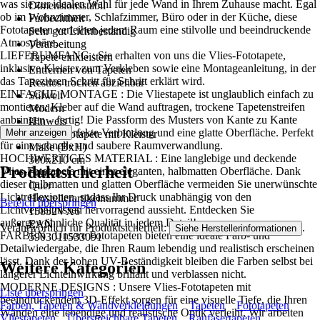
was sie zur idealen Wahl für jede Wand in Ihrem Zuhause macht. Egal
Dimensionsstabil
ob im Wohnzimmer, Schlafzimmer, Büro oder in der Küche, diese
Farbechtheit
Fototapeten verleihen jedem Raum eine stilvolle und beeindruckende
Sehr gut Lichtbeständig
Atmosphäre..
Verarbeitung
LIEFERUMFANG : Sie erhalten von uns die Vlies-Fototapete,
Tapete einkleistern
inklusive Kleister zum Verkleben sowie eine Montageanleitung, in der
Entfernen von Tapeten
das Tapezieren Schritt für Schritt erklärt wird.
Restlos trocken abziehbar
EINFACHE MONTAGE : Die Vliestapete ist unglaublich einfach zu
Stilwelt
montieren: Kleber auf die Wand auftragen, trockene Tapetenstreifen
Modern
anbringen – fertig! Die Passform des Musters von Kante zu Kante
Hinweis
sorgt für eine perfekte Verbindung und eine glatte Oberfläche. Perfekt
Mehr anzeigen
Vlies Fototapete mit Kleister
für eine schnelle und saubere Raumverwandlung.
Maße (BxH)
HOCHWERTIGES MATERIAL : Eine langlebige und deckende
300x210 cm
Produktsicherheit
Vlies-Fototapete mit einer eleganten, halbmatten Oberfläche. Dank
Format
dieser halbmatten und glatten Oberfläche vermeiden Sie unerwünschte
Quer
Lichtreflexionen, sodass Ihr Druck unabhängig von den
Herstellerartikelnummer
Bereich überspringen
Lichtverhältnissen hervorragend aussieht. Entdecken Sie
15852VX6
außergewöhnliche Qualität in jedem Detail!
EAN
Verantwortlich für Produktsicherheit:
.
Siehe Herstellerinformationen
FARBEN : Unsere Fototapeten bieten eine ideale Farb- und
5903011533091
Detailwiedergabe, die Ihren Raum lebendig und realistisch erscheinen
lässt. Dank der hohen UV-Beständigkeit bleiben die Farben selbst bei
Weitere Kategorien
längerer Lichteinwirkung brillant und verblassen nicht.
MODERNE DESIGNS : Unsere Vlies-Fototapeten mit
Liste überspringen
beeindruckendem 3D-Effekt sorgen für eine visuelle Tiefe, die Ihren
Farben, Tapeten & Wandverkleidungen
Tapeten
Fototapeten
Wänden eine lebendige und realistische Optik verleiht. Wir arbeiten
Vliestapeten
Überstreichbare Tapeten
Raufasertapeten