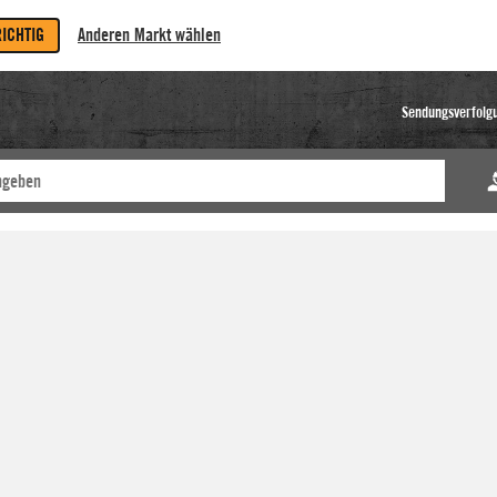
RICHTIG
Anderen Markt wählen
Sendungsverfolg