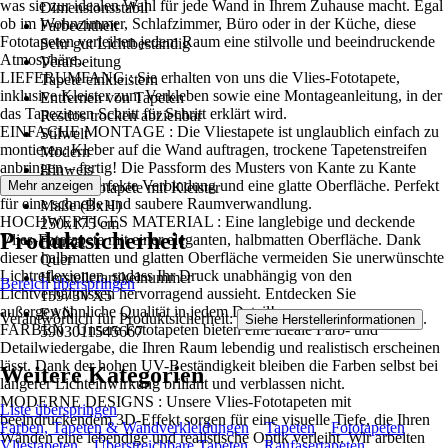
was sie zur idealen Wahl für jede Wand in Ihrem Zuhause macht. Egal
Dimensionsstabil
ob im Wohnzimmer, Schlafzimmer, Büro oder in der Küche, diese
Farbechtheit
Fototapeten verleihen jedem Raum eine stilvolle und beeindruckende
Sehr gut Lichtbeständig
Atmosphäre..
Verarbeitung
LIEFERUMFANG : Sie erhalten von uns die Vlies-Fototapete,
Tapete einkleistern
inklusive Kleister zum Verkleben sowie eine Montageanleitung, in der
Entfernen von Tapeten
das Tapezieren Schritt für Schritt erklärt wird.
Restlos trocken abziehbar
EINFACHE MONTAGE : Die Vliestapete ist unglaublich einfach zu
Stilwelt
montieren: Kleber auf die Wand auftragen, trockene Tapetenstreifen
Modern
anbringen – fertig! Die Passform des Musters von Kante zu Kante
Hinweis
sorgt für eine perfekte Verbindung und eine glatte Oberfläche. Perfekt
Mehr anzeigen
Vlies Fototapete mit Kleister
für eine schnelle und saubere Raumverwandlung.
Maße (BxH)
HOCHWERTIGES MATERIAL : Eine langlebige und deckende
250x175 cm
Produktsicherheit
Vlies-Fototapete mit einer eleganten, halbmatten Oberfläche. Dank
Format
dieser halbmatten und glatten Oberfläche vermeiden Sie unerwünschte
Quer
Lichtreflexionen, sodass Ihr Druck unabhängig von den
Herstellerartikelnummer
Bereich überspringen
Lichtverhältnissen hervorragend aussieht. Entdecken Sie
15973VX5
außergewöhnliche Qualität in jedem Detail!
EAN
Verantwortlich für Produktsicherheit:
.
Siehe Herstellerinformationen
FARBEN : Unsere Fototapeten bieten eine ideale Farb- und
5903011545667
Detailwiedergabe, die Ihren Raum lebendig und realistisch erscheinen
lässt. Dank der hohen UV-Beständigkeit bleiben die Farben selbst bei
Weitere Kategorien
längerer Lichteinwirkung brillant und verblassen nicht.
MODERNE DESIGNS : Unsere Vlies-Fototapeten mit
Liste überspringen
beeindruckendem 3D-Effekt sorgen für eine visuelle Tiefe, die Ihren
Farben, Tapeten & Wandverkleidungen
Tapeten
Fototapeten
Wänden eine lebendige und realistische Optik verleiht. Wir arbeiten
Vliestapeten
Überstreichbare Tapeten
Raufasertapeten