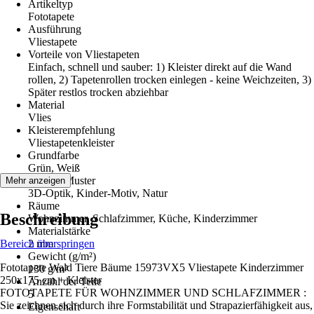
Artikeltyp
Fototapete
Ausführung
Vliestapete
Vorteile von Vliestapeten
Einfach, schnell und sauber: 1) Kleister direkt auf die Wand
rollen, 2) Tapetenrollen trocken einlegen - keine Weichzeiten, 3)
Später restlos trocken abziehbar
Material
Vlies
Kleisterempfehlung
Vliestapetenkleister
Grundfarbe
Grün, Weiß
Dekor / Muster
Mehr anzeigen
3D-Optik, Kinder-Motiv, Natur
Räume
Beschreibung
Wohnzimmer, Schlafzimmer, Küche, Kinderzimmer
Materialstärke
Bereich überspringen
2 mm
Gewicht (g/m²)
Fototapete Wald Tiere Bäume 15973VX5 Vliestapete Kinderzimmer
130 g/m²
250x175 cm + Kleister
Anzahl der Teile
FOTOTAPETE FÜR WOHNZIMMER UND SCHLAFZIMMER :
5
Sie zeichnen sich durch ihre Formstabilität und Strapazierfähigkeit aus,
Eigenschaft