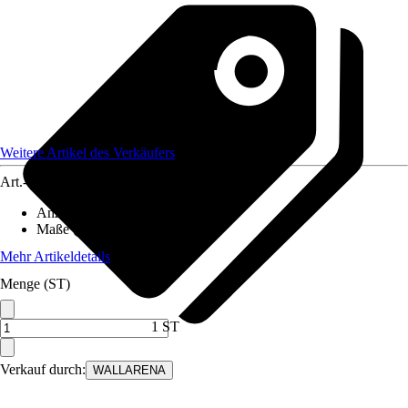
Weitere Artikel des Verkäufers
Art.-Nr.
12582196
Anzahl der Teile
:
5
Maße (BxH)
:
250x175 cm
Mehr Artikeldetails
Menge (ST)
1 ST
Verkauf durch:
WALLARENA