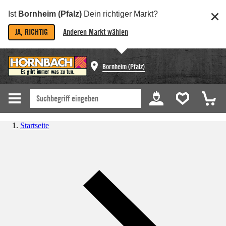
Ist
Bornheim (Pfalz)
Dein richtiger Markt?
JA, RICHTIG
Anderen Markt wählen
Bornheim (Pfalz)
Startseite