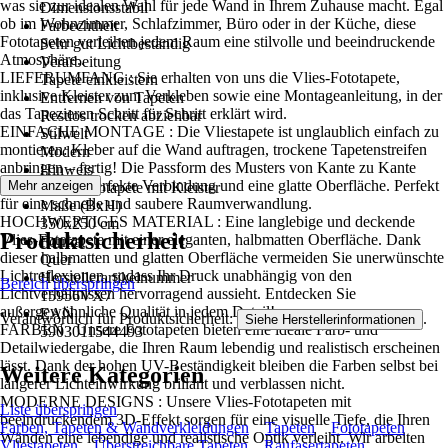
was sie zur idealen Wahl für jede Wand in Ihrem Zuhause macht. Egal
Dimensionsstabil
ob im Wohnzimmer, Schlafzimmer, Büro oder in der Küche, diese
Farbechtheit
Fototapeten verleihen jedem Raum eine stilvolle und beeindruckende
Sehr gut Lichtbeständig
Atmosphäre..
Verarbeitung
LIEFERUMFANG : Sie erhalten von uns die Vlies-Fototapete,
Tapete einkleistern
inklusive Kleister zum Verkleben sowie eine Montageanleitung, in der
Entfernen von Tapeten
das Tapezieren Schritt für Schritt erklärt wird.
Restlos trocken abziehbar
EINFACHE MONTAGE : Die Vliestapete ist unglaublich einfach zu
Stilwelt
montieren: Kleber auf die Wand auftragen, trockene Tapetenstreifen
Modern
anbringen – fertig! Die Passform des Musters von Kante zu Kante
Hinweis
sorgt für eine perfekte Verbindung und eine glatte Oberfläche. Perfekt
Mehr anzeigen
Vlies Fototapete mit Kleister
für eine schnelle und saubere Raumverwandlung.
Maße (BxH)
HOCHWERTIGES MATERIAL : Eine langlebige und deckende
350x250 cm
Produktsicherheit
Vlies-Fototapete mit einer eleganten, halbmatten Oberfläche. Dank
Format
dieser halbmatten und glatten Oberfläche vermeiden Sie unerwünschte
Quer
Lichtreflexionen, sodass Ihr Druck unabhängig von den
Herstellerartikelnummer
Bereich überspringen
Lichtverhältnissen hervorragend aussieht. Entdecken Sie
15956VX7
außergewöhnliche Qualität in jedem Detail!
EAN
Verantwortlich für Produktsicherheit:
.
Siehe Herstellerinformationen
FARBEN : Unsere Fototapeten bieten eine ideale Farb- und
5903011544493
Detailwiedergabe, die Ihren Raum lebendig und realistisch erscheinen
lässt. Dank der hohen UV-Beständigkeit bleiben die Farben selbst bei
Weitere Kategorien
längerer Lichteinwirkung brillant und verblassen nicht.
MODERNE DESIGNS : Unsere Vlies-Fototapeten mit
Liste überspringen
beeindruckendem 3D-Effekt sorgen für eine visuelle Tiefe, die Ihren
Farben, Tapeten & Wandverkleidungen
Tapeten
Fototapeten
Wänden eine lebendige und realistische Optik verleiht. Wir arbeiten
Vliestapeten
Überstreichbare Tapeten
Raufasertapeten