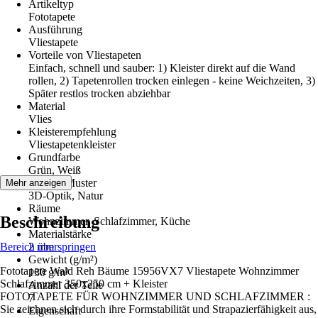
Artikeltyp
Fototapete
Ausführung
Vliestapete
Vorteile von Vliestapeten
Einfach, schnell und sauber: 1) Kleister direkt auf die Wand
rollen, 2) Tapetenrollen trocken einlegen - keine Weichzeiten, 3)
Später restlos trocken abziehbar
Material
Vlies
Kleisterempfehlung
Vliestapetenkleister
Grundfarbe
Grün, Weiß
Dekor / Muster
Mehr anzeigen
3D-Optik, Natur
Räume
Beschreibung
Wohnzimmer, Schlafzimmer, Küche
Materialstärke
Bereich überspringen
2 mm
Gewicht (g/m²)
Fototapete Wald Reh Bäume 15956VX7 Vliestapete Wohnzimmer
130 g/m²
Schlafzimmer 350x250 cm + Kleister
Anzahl der Teile
FOTOTAPETE FÜR WOHNZIMMER UND SCHLAFZIMMER :
7
Sie zeichnen sich durch ihre Formstabilität und Strapazierfähigkeit aus,
Eigenschaft