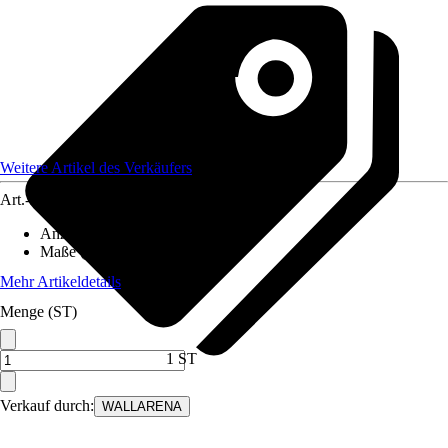
Weitere Artikel des Verkäufers
Art.-Nr.
12582222
Anzahl der Teile
:
7
Maße (BxH)
:
350x250 cm
Mehr Artikeldetails
Menge (ST)
1 ST
Verkauf durch:
WALLARENA