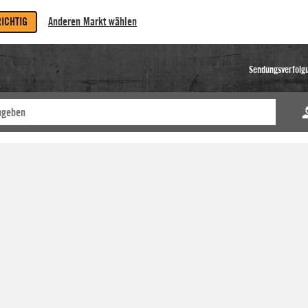
RICHTIG
Anderen Markt wählen
Sendungsverfolg