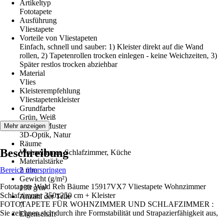
Artikeltyp
Fototapete
Ausführung
Vliestapete
Vorteile von Vliestapeten
Einfach, schnell und sauber: 1) Kleister direkt auf die Wand
rollen, 2) Tapetenrollen trocken einlegen - keine Weichzeiten, 3)
Später restlos trocken abziehbar
Material
Vlies
Kleisterempfehlung
Vliestapetenkleister
Grundfarbe
Grün, Weiß
Dekor / Muster
Mehr anzeigen
3D-Optik, Natur
Räume
Beschreibung
Wohnzimmer, Schlafzimmer, Küche
Materialstärke
Bereich überspringen
2 mm
Gewicht (g/m²)
Fototapete Wald Reh Bäume 15917VX7 Vliestapete Wohnzimmer
130 g/m²
Schlafzimmer 350x250 cm + Kleister
Anzahl der Teile
FOTOTAPETE FÜR WOHNZIMMER UND SCHLAFZIMMER :
7
Sie zeichnen sich durch ihre Formstabilität und Strapazierfähigkeit aus,
Eigenschaft