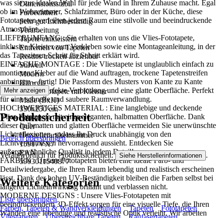
was sie zur idealen Wahl für jede Wand in Ihrem Zuhause macht. Egal
Dimensionsstabil
ob im Wohnzimmer, Schlafzimmer, Büro oder in der Küche, diese
Farbechtheit
Fototapeten verleihen jedem Raum eine stilvolle und beeindruckende
Sehr gut Lichtbeständig
Atmosphäre..
Verarbeitung
LIEFERUMFANG : Sie erhalten von uns die Vlies-Fototapete,
Tapete einkleistern
inklusive Kleister zum Verkleben sowie eine Montageanleitung, in der
Entfernen von Tapeten
das Tapezieren Schritt für Schritt erklärt wird.
Restlos trocken abziehbar
EINFACHE MONTAGE : Die Vliestapete ist unglaublich einfach zu
Stilwelt
montieren: Kleber auf die Wand auftragen, trockene Tapetenstreifen
Modern
anbringen – fertig! Die Passform des Musters von Kante zu Kante
Hinweis
sorgt für eine perfekte Verbindung und eine glatte Oberfläche. Perfekt
Mehr anzeigen
Vlies Fototapete mit Kleister
für eine schnelle und saubere Raumverwandlung.
Maße (BxH)
HOCHWERTIGES MATERIAL : Eine langlebige und deckende
350x250 cm
Produktsicherheit
Vlies-Fototapete mit einer eleganten, halbmatten Oberfläche. Dank
Format
dieser halbmatten und glatten Oberfläche vermeiden Sie unerwünschte
Quer
Lichtreflexionen, sodass Ihr Druck unabhängig von den
Herstellerartikelnummer
Bereich überspringen
Lichtverhältnissen hervorragend aussieht. Entdecken Sie
15917VX7
außergewöhnliche Qualität in jedem Detail!
EAN
Verantwortlich für Produktsicherheit:
.
Siehe Herstellerinformationen
FARBEN : Unsere Fototapeten bieten eine ideale Farb- und
5903011540877
Detailwiedergabe, die Ihren Raum lebendig und realistisch erscheinen
lässt. Dank der hohen UV-Beständigkeit bleiben die Farben selbst bei
Weitere Kategorien
längerer Lichteinwirkung brillant und verblassen nicht.
MODERNE DESIGNS : Unsere Vlies-Fototapeten mit
Liste überspringen
beeindruckendem 3D-Effekt sorgen für eine visuelle Tiefe, die Ihren
Farben, Tapeten & Wandverkleidungen
Tapeten
Fototapeten
Wänden eine lebendige und realistische Optik verleiht. Wir arbeiten
Vliestapeten
Überstreichbare Tapeten
Raufasertapeten