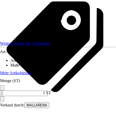
Weitere Artikel des Verkäufers
Art.-Nr.
12582330
Anzahl der Teile
:
7
Maße (BxH)
:
350x250 cm
Mehr Artikeldetails
Menge (ST)
1 ST
Verkauf durch:
WALLARENA