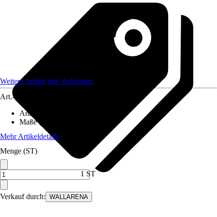
Weitere Artikel des Verkäufers
Art.-Nr.
12582135
Anzahl der Teile
:
5
Maße (BxH)
:
250x175 cm
Mehr Artikeldetails
Menge (ST)
1 ST
Verkauf durch:
WALLARENA