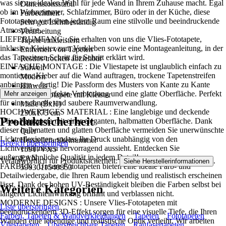
was sie zur idealen Wahl für jede Wand in Ihrem Zuhause macht. Egal
Dimensionsstabil
ob im Wohnzimmer, Schlafzimmer, Büro oder in der Küche, diese
Farbechtheit
Fototapeten verleihen jedem Raum eine stilvolle und beeindruckende
Sehr gut Lichtbeständig
Atmosphäre..
Verarbeitung
LIEFERUMFANG : Sie erhalten von uns die Vlies-Fototapete,
Tapete einkleistern
inklusive Kleister zum Verkleben sowie eine Montageanleitung, in der
Entfernen von Tapeten
das Tapezieren Schritt für Schritt erklärt wird.
Restlos trocken abziehbar
EINFACHE MONTAGE : Die Vliestapete ist unglaublich einfach zu
Stilwelt
montieren: Kleber auf die Wand auftragen, trockene Tapetenstreifen
Modern
anbringen – fertig! Die Passform des Musters von Kante zu Kante
Hinweis
sorgt für eine perfekte Verbindung und eine glatte Oberfläche. Perfekt
Mehr anzeigen
Vlies Fototapete mit Kleister
für eine schnelle und saubere Raumverwandlung.
Maße (BxH)
HOCHWERTIGES MATERIAL : Eine langlebige und deckende
250x175 cm
Produktsicherheit
Vlies-Fototapete mit einer eleganten, halbmatten Oberfläche. Dank
Format
dieser halbmatten und glatten Oberfläche vermeiden Sie unerwünschte
Quer
Lichtreflexionen, sodass Ihr Druck unabhängig von den
Herstellerartikelnummer
Bereich überspringen
Lichtverhältnissen hervorragend aussieht. Entdecken Sie
15917VX5
außergewöhnliche Qualität in jedem Detail!
EAN
Verantwortlich für Produktsicherheit:
.
Siehe Herstellerinformationen
FARBEN : Unsere Fototapeten bieten eine ideale Farb- und
5903011540853
Detailwiedergabe, die Ihren Raum lebendig und realistisch erscheinen
lässt. Dank der hohen UV-Beständigkeit bleiben die Farben selbst bei
Weitere Kategorien
längerer Lichteinwirkung brillant und verblassen nicht.
MODERNE DESIGNS : Unsere Vlies-Fototapeten mit
Liste überspringen
beeindruckendem 3D-Effekt sorgen für eine visuelle Tiefe, die Ihren
Farben, Tapeten & Wandverkleidungen
Tapeten
Fototapeten
Wänden eine lebendige und realistische Optik verleiht. Wir arbeiten
Vliestapeten
Überstreichbare Tapeten
Raufasertapeten