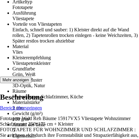
Artikeltyp
Fototapete
Ausführung
Vliestapete
Vorteile von Vliestapeten
Einfach, schnell und sauber: 1) Kleister direkt auf die Wand
rollen, 2) Tapetenrollen trocken einlegen - keine Weichzeiten, 3)
Später restlos trocken abziehbar
Material
Vlies
Kleisterempfehlung
Vliestapetenkleister
Grundfarbe
Grün, Weiß
Dekor / Muster
Mehr anzeigen
3D-Optik, Natur
Räume
Beschreibung
Wohnzimmer, Schlafzimmer, Küche
Materialstärke
Bereich überspringen
2 mm
Gewicht (g/m²)
Fototapete Wald Reh Bäume 15917VX5 Vliestapete Wohnzimmer
130 g/m²
Schlafzimmer 250x175 cm + Kleister
Anzahl der Teile
FOTOTAPETE FÜR WOHNZIMMER UND SCHLAFZIMMER :
5
Sie zeichnen sich durch ihre Formstabilität und Strapazierfähigkeit aus,
Eigenschaft