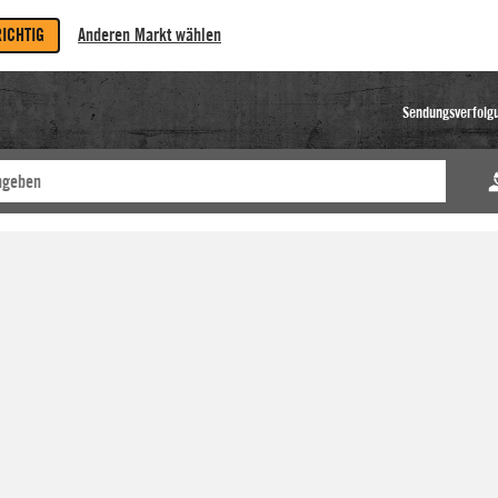
RICHTIG
Anderen Markt wählen
Sendungsverfolg