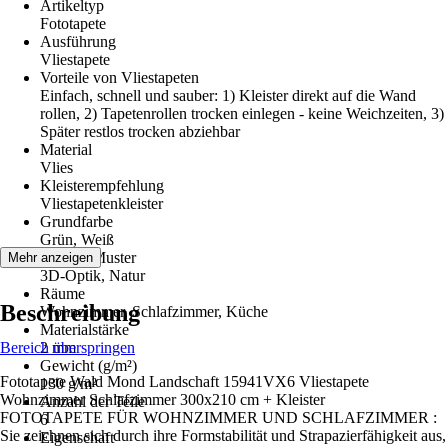
Artikeltyp
Fototapete
Ausführung
Vliestapete
Vorteile von Vliestapeten
Einfach, schnell und sauber: 1) Kleister direkt auf die Wand
rollen, 2) Tapetenrollen trocken einlegen - keine Weichzeiten, 3)
Später restlos trocken abziehbar
Material
Vlies
Kleisterempfehlung
Vliestapetenkleister
Grundfarbe
Grün, Weiß
Dekor / Muster
Mehr anzeigen
3D-Optik, Natur
Räume
Beschreibung
Wohnzimmer, Schlafzimmer, Küche
Materialstärke
Bereich überspringen
2 mm
Gewicht (g/m²)
Fototapete Wald Mond Landschaft 15941VX6 Vliestapete
130 g/m²
Wohnzimmer Schlafzimmer 300x210 cm + Kleister
Anzahl der Teile
FOTOTAPETE FÜR WOHNZIMMER UND SCHLAFZIMMER :
6
Sie zeichnen sich durch ihre Formstabilität und Strapazierfähigkeit aus,
Eigenschaft