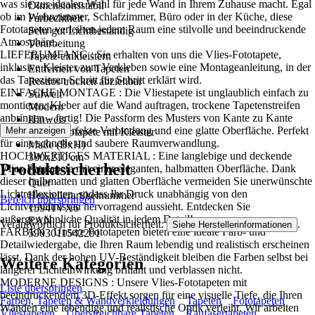
was sie zur idealen Wahl für jede Wand in Ihrem Zuhause macht. Egal
Dimensionsstabil
ob im Wohnzimmer, Schlafzimmer, Büro oder in der Küche, diese
Farbechtheit
Fototapeten verleihen jedem Raum eine stilvolle und beeindruckende
Sehr gut Lichtbeständig
Atmosphäre..
Verarbeitung
LIEFERUMFANG : Sie erhalten von uns die Vlies-Fototapete,
Tapete einkleistern
inklusive Kleister zum Verkleben sowie eine Montageanleitung, in der
Entfernen von Tapeten
das Tapezieren Schritt für Schritt erklärt wird.
Restlos trocken abziehbar
EINFACHE MONTAGE : Die Vliestapete ist unglaublich einfach zu
Stilwelt
montieren: Kleber auf die Wand auftragen, trockene Tapetenstreifen
Modern
anbringen – fertig! Die Passform des Musters von Kante zu Kante
Hinweis
sorgt für eine perfekte Verbindung und eine glatte Oberfläche. Perfekt
Mehr anzeigen
Vlies Fototapete mit Kleister
für eine schnelle und saubere Raumverwandlung.
Maße (BxH)
HOCHWERTIGES MATERIAL : Eine langlebige und deckende
300x210 cm
Produktsicherheit
Vlies-Fototapete mit einer eleganten, halbmatten Oberfläche. Dank
Format
dieser halbmatten und glatten Oberfläche vermeiden Sie unerwünschte
Quer
Lichtreflexionen, sodass Ihr Druck unabhängig von den
Herstellerartikelnummer
Bereich überspringen
Lichtverhältnissen hervorragend aussieht. Entdecken Sie
15941VX6
außergewöhnliche Qualität in jedem Detail!
EAN
Verantwortlich für Produktsicherheit:
.
Siehe Herstellerinformationen
FARBEN : Unsere Fototapeten bieten eine ideale Farb- und
5903011542291
Detailwiedergabe, die Ihren Raum lebendig und realistisch erscheinen
lässt. Dank der hohen UV-Beständigkeit bleiben die Farben selbst bei
Weitere Kategorien
längerer Lichteinwirkung brillant und verblassen nicht.
MODERNE DESIGNS : Unsere Vlies-Fototapeten mit
Liste überspringen
beeindruckendem 3D-Effekt sorgen für eine visuelle Tiefe, die Ihren
Farben, Tapeten & Wandverkleidungen
Tapeten
Fototapeten
Wänden eine lebendige und realistische Optik verleiht. Wir arbeiten
Vliestapeten
Überstreichbare Tapeten
Raufasertapeten