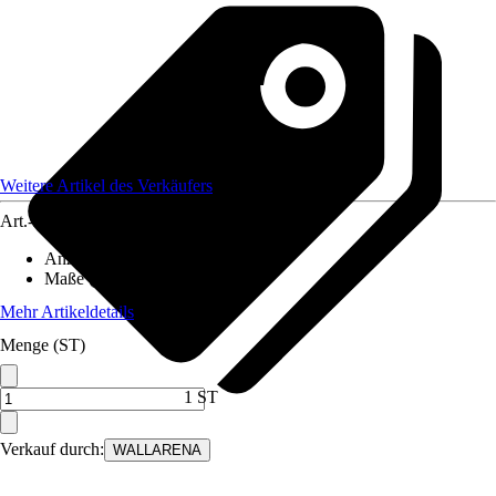
Weitere Artikel des Verkäufers
Art.-Nr.
12582149
Anzahl der Teile
:
6
Maße (BxH)
:
300x210 cm
Mehr Artikeldetails
Menge (ST)
1 ST
Verkauf durch:
WALLARENA