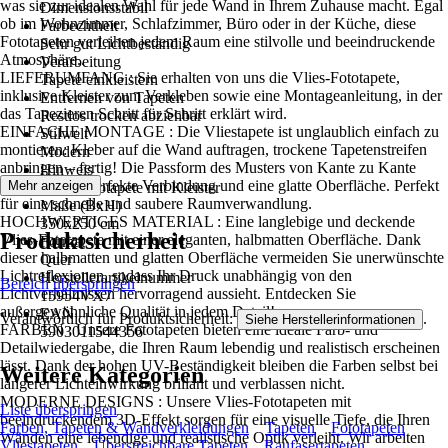
was sie zur idealen Wahl für jede Wand in Ihrem Zuhause macht. Egal
Dimensionsstabil
ob im Wohnzimmer, Schlafzimmer, Büro oder in der Küche, diese
Farbechtheit
Fototapeten verleihen jedem Raum eine stilvolle und beeindruckende
Sehr gut Lichtbeständig
Atmosphäre..
Verarbeitung
LIEFERUMFANG : Sie erhalten von uns die Vlies-Fototapete,
Tapete einkleistern
inklusive Kleister zum Verkleben sowie eine Montageanleitung, in der
Entfernen von Tapeten
das Tapezieren Schritt für Schritt erklärt wird.
Restlos trocken abziehbar
EINFACHE MONTAGE : Die Vliestapete ist unglaublich einfach zu
Stilwelt
montieren: Kleber auf die Wand auftragen, trockene Tapetenstreifen
Modern
anbringen – fertig! Die Passform des Musters von Kante zu Kante
Hinweis
sorgt für eine perfekte Verbindung und eine glatte Oberfläche. Perfekt
Mehr anzeigen
Vlies Fototapete mit Kleister
für eine schnelle und saubere Raumverwandlung.
Maße (BxH)
HOCHWERTIGES MATERIAL : Eine langlebige und deckende
350x250 cm
Produktsicherheit
Vlies-Fototapete mit einer eleganten, halbmatten Oberfläche. Dank
Format
dieser halbmatten und glatten Oberfläche vermeiden Sie unerwünschte
Quer
Lichtreflexionen, sodass Ihr Druck unabhängig von den
Herstellerartikelnummer
Bereich überspringen
Lichtverhältnissen hervorragend aussieht. Entdecken Sie
15954VX7
außergewöhnliche Qualität in jedem Detail!
EAN
Verantwortlich für Produktsicherheit:
.
Siehe Herstellerinformationen
FARBEN : Unsere Fototapeten bieten eine ideale Farb- und
5903011544356
Detailwiedergabe, die Ihren Raum lebendig und realistisch erscheinen
lässt. Dank der hohen UV-Beständigkeit bleiben die Farben selbst bei
Weitere Kategorien
längerer Lichteinwirkung brillant und verblassen nicht.
MODERNE DESIGNS : Unsere Vlies-Fototapeten mit
Liste überspringen
beeindruckendem 3D-Effekt sorgen für eine visuelle Tiefe, die Ihren
Farben, Tapeten & Wandverkleidungen
Tapeten
Fototapeten
Wänden eine lebendige und realistische Optik verleiht. Wir arbeiten
Vliestapeten
Überstreichbare Tapeten
Raufasertapeten