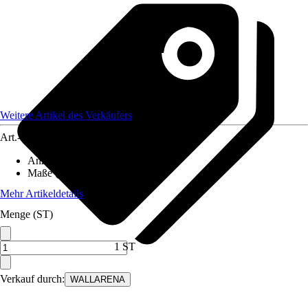
Weitere Artikel des Verkäufers
Art.-Nr.
12582119
Anzahl der Teile
:
7
Maße (BxH)
:
350x250 cm
Mehr Artikeldetails
Menge (ST)
1 ST
Verkauf durch:
WALLARENA