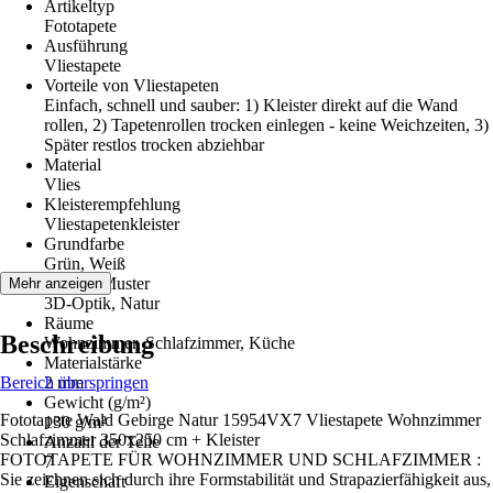
Artikeltyp
Fototapete
Ausführung
Vliestapete
Vorteile von Vliestapeten
Einfach, schnell und sauber: 1) Kleister direkt auf die Wand
rollen, 2) Tapetenrollen trocken einlegen - keine Weichzeiten, 3)
Später restlos trocken abziehbar
Material
Vlies
Kleisterempfehlung
Vliestapetenkleister
Grundfarbe
Grün, Weiß
Dekor / Muster
Mehr anzeigen
3D-Optik, Natur
Räume
Beschreibung
Wohnzimmer, Schlafzimmer, Küche
Materialstärke
Bereich überspringen
2 mm
Gewicht (g/m²)
Fototapete Wald Gebirge Natur 15954VX7 Vliestapete Wohnzimmer
130 g/m²
Schlafzimmer 350x250 cm + Kleister
Anzahl der Teile
FOTOTAPETE FÜR WOHNZIMMER UND SCHLAFZIMMER :
7
Sie zeichnen sich durch ihre Formstabilität und Strapazierfähigkeit aus,
Eigenschaft