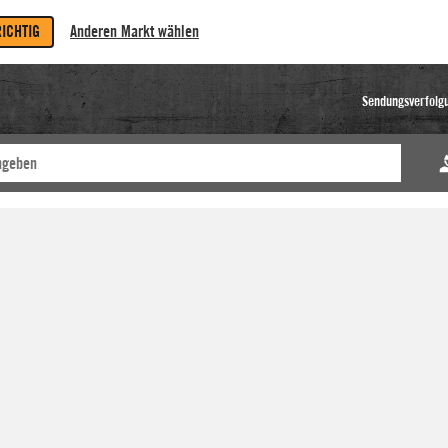
RICHTIG
Anderen Markt wählen
Sendungsverfolg