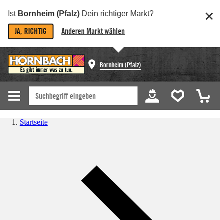
Ist
Bornheim (Pfalz)
Dein richtiger Markt?
JA, RICHTIG
Anderen Markt wählen
Bornheim (Pfalz)
Startseite