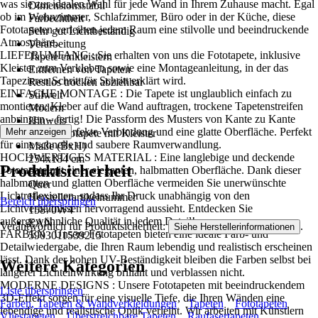
was sie zur idealen Wahl für jede Wand in Ihrem Zuhause macht. Egal
Dimensionsstabil
ob im Wohnzimmer, Schlafzimmer, Büro oder in der Küche, diese
Farbechtheit
Fototapeten verleihen jedem Raum eine stilvolle und beeindruckende
Sehr gut Lichtbeständig
Atmosphäre..
Verarbeitung
LIEFERUMFANG : Sie erhalten von uns die Fototapete, inklusive
Tapete einkleistern
Kleister zum Verkleben sowie eine Montageanleitung, in der das
Entfernen von Tapeten
Tapezieren Schritt für Schritt erklärt wird.
Restlos trocken abziehbar
EINFACHE MONTAGE : Die Tapete ist unglaublich einfach zu
Stilwelt
montieren: Kleber auf die Wand auftragen, trockene Tapetenstreifen
Modern
anbringen – fertig! Die Passform des Musters von Kante zu Kante
Hinweis
sorgt für eine perfekte Verbindung und eine glatte Oberfläche. Perfekt
Mehr anzeigen
Vlies Fototapete mit Kleister
für eine schnelle und saubere Raumverwandlung.
Maße (BxH)
HOCHWERTIGES MATERIAL : Eine langlebige und deckende
254x184 cm
Produktsicherheit
Fototapete mit einer eleganten, halbmatten Oberfläche. Dank dieser
Format
halbmatten und glatten Oberfläche vermeiden Sie unerwünschte
Quer
Lichtreflexionen, sodass Ihr Druck unabhängig von den
Herstellerartikelnummer
Bereich überspringen
Lichtverhältnissen hervorragend aussieht. Entdecken Sie
15870W4
außergewöhnliche Qualität in jedem Detail!
EAN
Verantwortlich für Produktsicherheit:
.
Siehe Herstellerinformationen
FARBEN : Unsere Fototapeten bieten eine ideale Farb- und
5903011539215
Detailwiedergabe, die Ihren Raum lebendig und realistisch erscheinen
lässt. Dank der hohen UV-Beständigkeit bleiben die Farben selbst bei
Weitere Kategorien
längerer Lichteinwirkung brillant und verblassen nicht.
MODERNE DESIGNS : Unsere Fototapeten mit beeindruckendem
Liste überspringen
3D-Effekt sorgen für eine visuelle Tiefe, die Ihren Wänden eine
Farben, Tapeten & Wandverkleidungen
Tapeten
Fototapeten
lebendige und realistische Optik verleiht. Wir arbeiten mit Künstlern
Vliestapeten
Überstreichbare Tapeten
Raufasertapeten