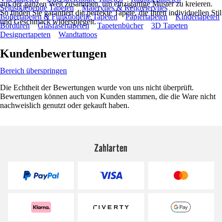
aus der ganzen Welt zusammen, um einzigartige Muster zu kreieren.
Selbstklebende Tapeten
Malervlies & Renoviervlies
So finden Sie garantiert die perfekte Tapete, die Ihren individuellen Stil
Isoliertapeten & Funktionelle Tapeten
Papiertapeten
Kindertapeten
und Geschmack widerspiegelt.
Bordüren
Glasfasertapeten
Tapetenbücher
3D Tapeten
Designertapeten
Wandtattoos
Kundenbewertungen
Bereich überspringen
Die Echtheit der Bewertungen wurde von uns nicht überprüft.
Bewertungen können auch von Kunden stammen, die die Ware nicht
nachweislich genutzt oder gekauft haben.
Zahlarten