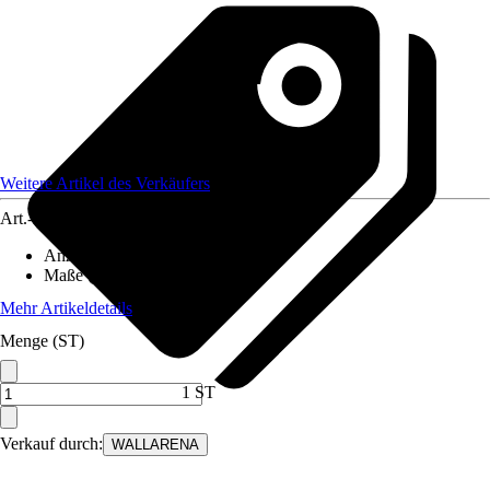
Weitere Artikel des Verkäufers
Art.-Nr.
12597434
Anzahl der Teile
:
2
Maße (BxH)
:
254x184 cm
Mehr Artikeldetails
Menge (ST)
1 ST
Verkauf durch:
WALLARENA