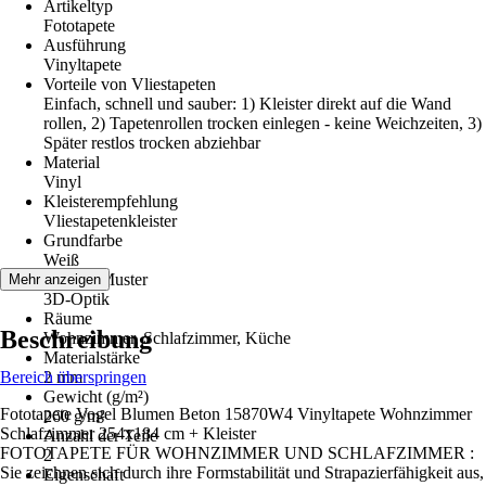
Artikeltyp
Fototapete
Ausführung
Vinyltapete
Vorteile von Vliestapeten
Einfach, schnell und sauber: 1) Kleister direkt auf die Wand
rollen, 2) Tapetenrollen trocken einlegen - keine Weichzeiten, 3)
Später restlos trocken abziehbar
Material
Vinyl
Kleisterempfehlung
Vliestapetenkleister
Grundfarbe
Weiß
Dekor / Muster
Mehr anzeigen
3D-Optik
Räume
Beschreibung
Wohnzimmer, Schlafzimmer, Küche
Materialstärke
Bereich überspringen
2 mm
Gewicht (g/m²)
Fototapete Vogel Blumen Beton 15870W4 Vinyltapete Wohnzimmer
260 g/m²
Schlafzimmer 254x184 cm + Kleister
Anzahl der Teile
FOTOTAPETE FÜR WOHNZIMMER UND SCHLAFZIMMER :
2
Sie zeichnen sich durch ihre Formstabilität und Strapazierfähigkeit aus,
Eigenschaft