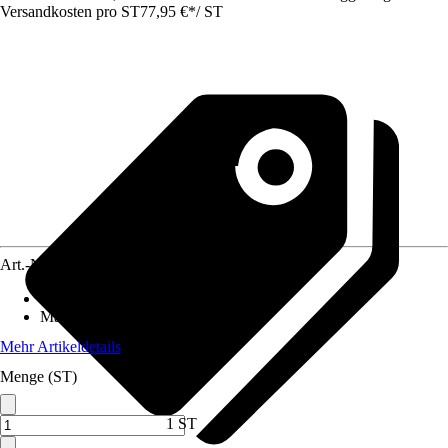
Versandkosten pro ST
77,95 €
*
/
ST
Art.-Nr.
5746816
Anzahl der Teile
:
4
Maße (BxH)
:
368 x 248 cm
Mehr Artikeldetails
Menge (ST)
1 ST