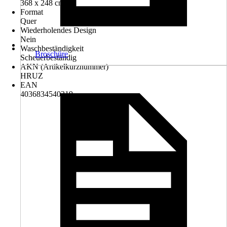
368 x 248 cm
Format
Quer
Wiederholendes Design
Nein
Waschbeständigkeit
Broschüre
Scheuerbeständig
AKN (Artikelkurznummer)
HRUZ
EAN
4036834540319