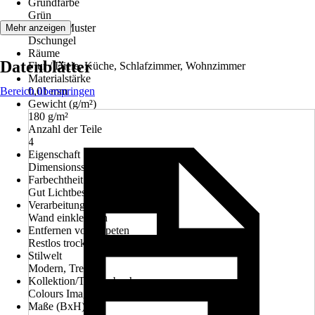
Grundfarbe
Grün
Dekor / Muster
Mehr anzeigen
Dschungel
Räume
Datenblätter
Flur / Diele, Küche, Schlafzimmer, Wohnzimmer
Materialstärke
Bereich überspringen
0,01 mm
Gewicht (g/m²)
180 g/m²
Anzahl der Teile
4
Eigenschaft
Dimensionsstabil
Farbechtheit
Gut Lichtbeständig
Verarbeitung
Wand einkleistern
Entfernen von Tapeten
Restlos trocken abziehbar
Stilwelt
Modern, Trend
Kollektion/Tapetenbuch
Colours Imagine Edition 5
Maße (BxH)