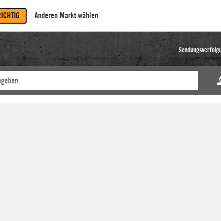
RICHTIG
Anderen Markt wählen
Sendungsverfolg