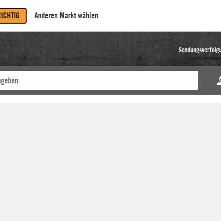
RICHTIG
Anderen Markt wählen
Sendungsverfolg