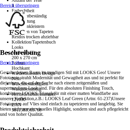
Anzahl der Teile
Bereich überspringen
4
Farbechtheit
Gut Lichtbeständig
Verarbeitung
Wand einkleistern
Entfernen von Tapeten
Restlos trocken abziehbar
Kollektion/Tapetenbuch
Looks
Beschreibung
Maße (BxH)
200 x 270 cm
Bereich überspringen
Format
Hochkant
Gestalte deinen Raum im trendigen Stil mit LOOKS Geo! Unsere
Wiederholendes Design
Fototapete strahlt Modernität und Gewagtheit aus und ist perfekt für
Nein
diejenigen, die auf der Suche nach einem zeitgemäßen und
Waschbeständigkeit
supertrendigen Look sind. Für den absoluten Finishing Touch,
Waschbeständig
kombiniere LOOKS Trianglefür mit einer matten Wandfarbe aus
Herstellerartikelnummer
unserer Kollektion,z.B.: LOOKS Leaf Green (Artnr. 61-237)Unsere
121030
Fototapeten auf Vlies sind einfach zu tapetzieren und langlebig. Sie
EAN
bieten nicht nur ein visuelles Highlight, sondern sind auch pflegeleicht
5011583565768
und von hoher Qualität.