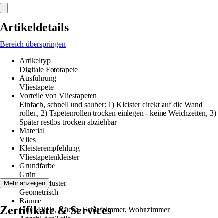
Artikeldetails
Bereich überspringen
Artikeltyp
Digitale Fototapete
Ausführung
Vliestapete
Vorteile von Vliestapeten
Einfach, schnell und sauber: 1) Kleister direkt auf die Wand
rollen, 2) Tapetenrollen trocken einlegen - keine Weichzeiten, 3)
Später restlos trocken abziehbar
Material
Vlies
Kleisterempfehlung
Vliestapetenkleister
Grundfarbe
Grün
Dekor / Muster
Mehr anzeigen
Geometrisch
Räume
Zertifikate & Services
Flur / Diele, Küche, Schlafzimmer, Wohnzimmer