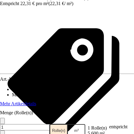
Entspricht 22,31 € pro m²
(
22,31 €
/
m²
)
Art.-Nr.
12026793
Anzahl der Teile
:
4
Maße (BxH)
:
200 x 270 cm
Mehr Artikeldetails
Menge (Rolle(n))
entspricht
1 Rolle(n)
Rolle(n)
m²
5,600 m²