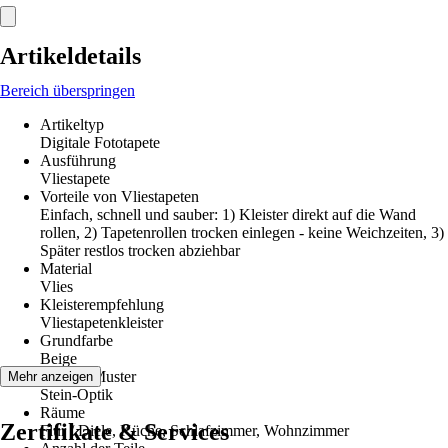
Artikeldetails
Bereich überspringen
Artikeltyp
Digitale Fototapete
Ausführung
Vliestapete
Vorteile von Vliestapeten
Einfach, schnell und sauber: 1) Kleister direkt auf die Wand
rollen, 2) Tapetenrollen trocken einlegen - keine Weichzeiten, 3)
Später restlos trocken abziehbar
Material
Vlies
Kleisterempfehlung
Vliestapetenkleister
Grundfarbe
Beige
Dekor / Muster
Mehr anzeigen
Stein-Optik
Räume
Zertifikate & Services
Flur / Diele, Küche, Schlafzimmer, Wohnzimmer