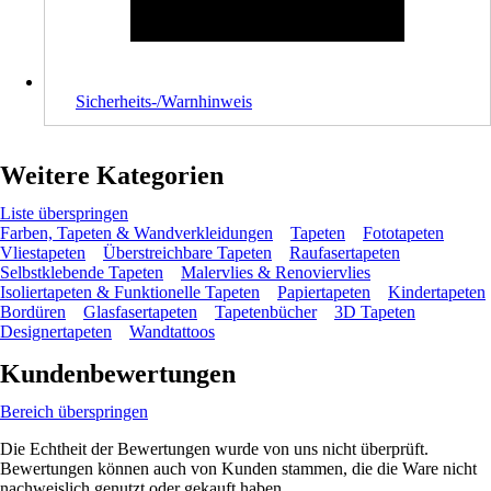
Sicherheits-/Warnhinweis
Weitere Kategorien
Liste überspringen
Farben, Tapeten & Wandverkleidungen
Tapeten
Fototapeten
Vliestapeten
Überstreichbare Tapeten
Raufasertapeten
Selbstklebende Tapeten
Malervlies & Renoviervlies
Isoliertapeten & Funktionelle Tapeten
Papiertapeten
Kindertapeten
Bordüren
Glasfasertapeten
Tapetenbücher
3D Tapeten
Designertapeten
Wandtattoos
Kundenbewertungen
Bereich überspringen
Die Echtheit der Bewertungen wurde von uns nicht überprüft.
Bewertungen können auch von Kunden stammen, die die Ware nicht
nachweislich genutzt oder gekauft haben.