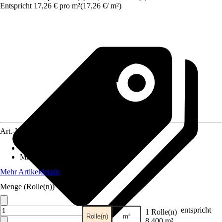
Entspricht 17,26 € pro m²
(
17,26 €
/
m²
)
Art.-Nr.
12026795
Anzahl der Teile
:
6
Maße (BxH)
:
300 x 270 cm
Mehr Artikeldetails
Menge (Rolle(n))
entspricht
1 Rolle(n)
Rolle(n)
m²
8,400 m²