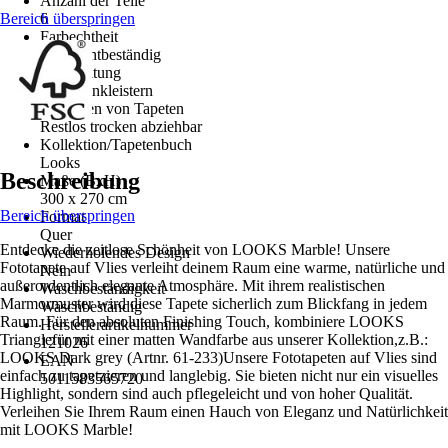
Anzahl der Teile
Bereich überspringen
6
Farbechtheit
Gut Lichtbeständig
Verarbeitung
Wand einkleistern
Entfernen von Tapeten
Restlos trocken abziehbar
Kollektion/Tapetenbuch
Looks
Beschreibung
Maße (BxH)
300 x 270 cm
Bereich überspringen
Format
Quer
Entdecke die zeitlose Schönheit von LOOKS Marble! Unsere
Wiederholendes Design
Fototapete auf Vlies verleiht deinem Raum eine warme, natürliche und
Nein
außerordentlich elegante Atmosphäre. Mit ihrem realistischen
Waschbeständigkeit
Marmormuster wird diese Tapete sicherlich zum Blickfang in jedem
Waschbeständig
Raum. Für den absoluten Finishing Touch, kombiniere LOOKS
Herstellerartikelnummer
Trianglefür mit einer matten Wandfarbe aus unserer Kollektion,z.B.:
121026
LOOKS Dark grey (Artnr. 61-233)Unsere Fototapeten auf Vlies sind
EAN
einfach zu tapetzieren und langlebig. Sie bieten nicht nur ein visuelles
5011583565720
Highlight, sondern sind auch pflegeleicht und von hoher Qualität.
Verleihen Sie Ihrem Raum einen Hauch von Eleganz und Natürlichkeit
mit LOOKS Marble!