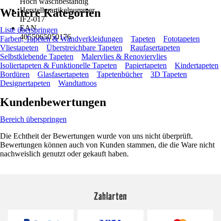
Hoch waschbeständig
Herstellerartikelnummer
Weitere Kategorien
IF2-017
EAN
Liste überspringen
4055065050176
Farben, Tapeten & Wandverkleidungen
Tapeten
Fototapeten
Vliestapeten
Überstreichbare Tapeten
Raufasertapeten
Selbstklebende Tapeten
Malervlies & Renoviervlies
Isoliertapeten & Funktionelle Tapeten
Papiertapeten
Kindertapeten
Bordüren
Glasfasertapeten
Tapetenbücher
3D Tapeten
Designertapeten
Wandtattoos
Kundenbewertungen
Bereich überspringen
Die Echtheit der Bewertungen wurde von uns nicht überprüft.
Bewertungen können auch von Kunden stammen, die die Ware nicht
nachweislich genutzt oder gekauft haben.
Zahlarten