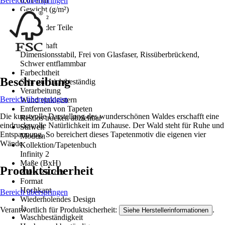
Bereich überspringen
0,01 mm
Gewicht (g/m²)
188 g/m²
Anzahl der Teile
2
Eigenschaft
Dimensionsstabil, Frei von Glasfaser, Rissüberbrückend,
Schwer entflammbar
Farbechtheit
Beschreibung
Sehr gut Lichtbeständig
Verarbeitung
Bereich überspringen
Wand einkleistern
Entfernen von Tapeten
Die kunstvolle Darstellung des wunderschönen Waldes erschafft eine
Restlos trocken abziehbar
eindrucksvolle Natürlichkeit im Zuhause. Der Wald steht für Ruhe und
Stilwelt
Entspannung. So bereichert dieses Tapetenmotiv die eigenen vier
Modern
Wände.
Kollektion/Tapetenbuch
Infinity 2
Maße (BxH)
Produktsicherheit
200 x 250 cm
Format
Hochkant
Bereich überspringen
Wiederholendes Design
Ja
Verantwortlich für Produktsicherheit:
.
Siehe Herstellerinformationen
Waschbeständigkeit