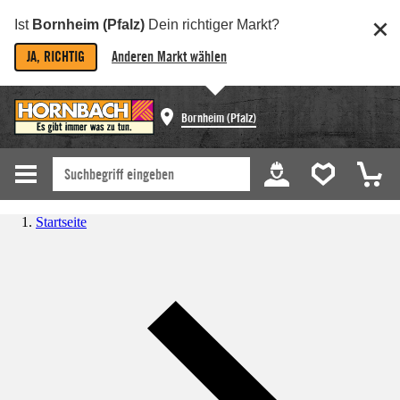
Ist
Bornheim (Pfalz)
Dein richtiger Markt?
JA, RICHTIG
Anderen Markt wählen
Bornheim (Pfalz)
Startseite