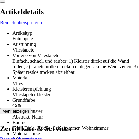
Artikeldetails
Bereich überspringen
Artikeltyp
Fototapete
Ausführung
Vliestapete
Vorteile von Vliestapeten
Einfach, schnell und sauber: 1) Kleister direkt auf die Wand
rollen, 2) Tapetenrollen trocken einlegen - keine Weichzeiten, 3)
Später restlos trocken abziehbar
Material
Vlies
Kleisterempfehlung
Vliestapetenkleister
Grundfarbe
Grün
Dekor / Muster
Mehr anzeigen
Abstrakt, Natur
Räume
Zertifikate & Services
Flur / Diele, Küche, Schlafzimmer, Wohnzimmer
Materialstärke