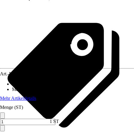
Art.-Nr.
10623219
Anzahl der Teile
:
2
Maße (BxH)
:
200 x 250 cm
Mehr Artikeldetails
Menge (ST)
1 ST