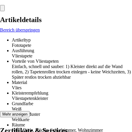
Artikeldetails
Bereich überspringen
Artikeltyp
Fototapete
Ausführung
Vliestapete
Vorteile von Vliestapeten
Einfach, schnell und sauber: 1) Kleister direkt auf die Wand
rollen, 2) Tapetenrollen trocken einlegen - keine Weichzeiten, 3)
Später restlos trocken abziehbar
Material
Vlies
Kleisterempfehlung
Vliestapetenkleister
Grundfarbe
Weiß
Dekor / Muster
Mehr anzeigen
Weltkarte
Räume
Zertifikate & Services
Flur / Diele, Küche, Schlafzimmer, Wohnzimmer