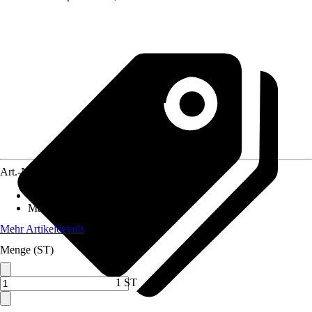
Art.-Nr.
10492671
Anzahl der Teile
:
6
Maße (BxH)
:
300 x 280 cm
Mehr Artikeldetails
Menge (ST)
1 ST