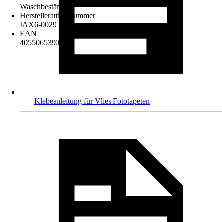
Waschbeständig
Herstellerartikelnummer
IAX6-0029
EAN
4055065390296
Klebeanleitung für Vlies Fototapeten