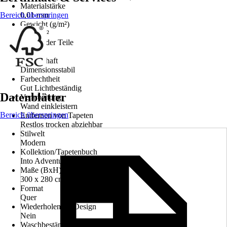
Materialstärke
Bereich überspringen
0,01 mm
Gewicht (g/m²)
150 g/m²
Anzahl der Teile
6
Eigenschaft
Dimensionsstabil
Farbechtheit
Gut Lichtbeständig
Datenblätter
Verarbeitung
Wand einkleistern
Bereich überspringen
Entfernen von Tapeten
Restlos trocken abziehbar
Stilwelt
Modern
Kollektion/Tapetenbuch
Into Adventure
Maße (BxH)
300 x 280 cm
Format
Quer
Wiederholendes Design
Nein
Waschbeständigkeit