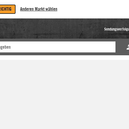
RICHTIG
Anderen Markt wählen
Sendungsverfolg